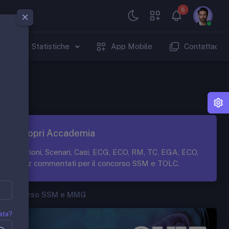
5
Statistiche
App Mobile
Contattaci
Scopri Accademia
Lezioni, Scenari, Casi, ECG, ECO, RM, TC, EGA, ECO,
Quiz commentati per il concorso SSM e TOLC.
Concorso SSM e MMG
ata?