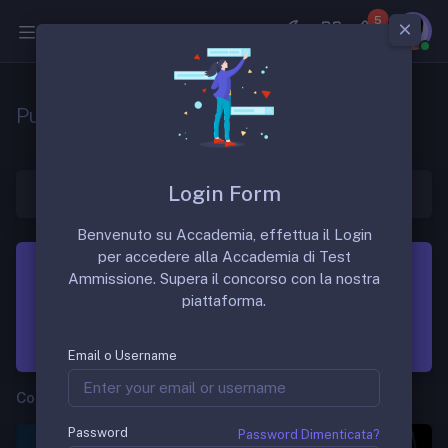
5
Medicina
Punteggi Minimi Medicina Generale
Login Form
Benvenuto su Accademia, effettua il Login
per accedere alla Accademia di Test
Scopri Accademia
Ammissione. Supera il concorso con la nostra
piattaforma.
Lezioni, Scenari, Casi, ECG, ECO, RM, TC, EGA, ECO,
Quiz commentati per il concorso SSM e TOLC.
Email o Username
Concorso SSM e MMG
Password
Password Dimenticata?