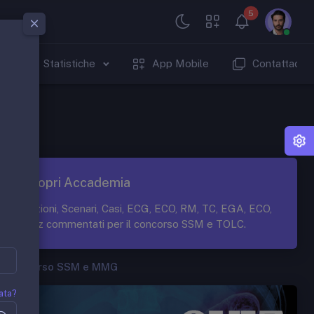
5
Statistiche
App Mobile
Contattaci
Scopri Accademia
Lezioni, Scenari, Casi, ECG, ECO, RM, TC, EGA, ECO,
Quiz commentati per il concorso SSM e TOLC.
Concorso SSM e MMG
ata?