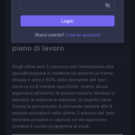
alle Scuole di Specializzazione Medica, che copre
praticamente tutto il sapere medico acquisito
durante i 6 anni di studi in medicina, è essenziale
Login
avere un metodo di studio mirato.
Nuovi utente?
Crea un account!
1. Impostate correttamente il
piano di lavoro
Negli ultimi anni, il concorso per l’ammissione alla
specializzazione in medicina ha assunto la forma
attuale e oltre il 50% delle domande del test
verteva su 8 materie specifiche. Inoltre, alcuni
argomenti all’interno di queste materie tendono a
ripetersi di edizione in edizione. Di seguito viene
fornita la percentuale di domande relative alle 8
materie prevalenti nelle ultime 3 edizioni del test:
tenetele presenti e valutate se sia opportuno
rivedere il vostro programma di studi.