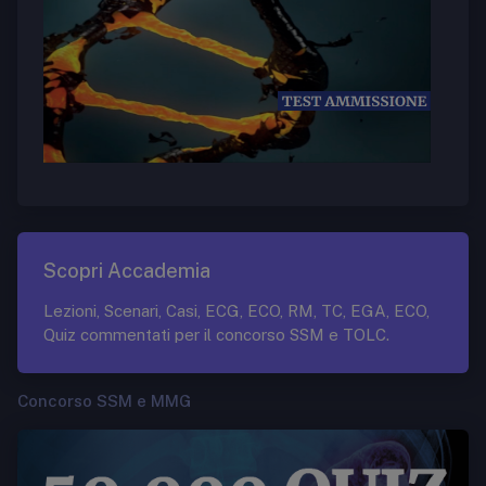
Scopri Accademia
Lezioni, Scenari, Casi, ECG, ECO, RM, TC, EGA, ECO,
Quiz commentati per il concorso SSM e TOLC.
Concorso SSM e MMG