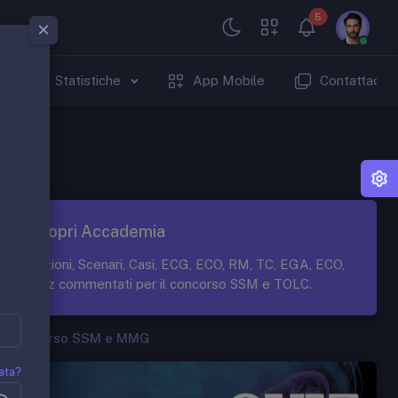
5
Statistiche
App Mobile
Contattaci
Scopri Accademia
Lezioni, Scenari, Casi, ECG, ECO, RM, TC, EGA, ECO,
Quiz commentati per il concorso SSM e TOLC.
Concorso SSM e MMG
ata?