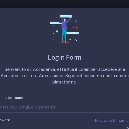
 SSM
Prove Precedenti
Punteggi Minimi
te occorre fare la dichiarazione dei redditi?
Login Form
Benvenuto su Accademia, effettua il Login per accedere alla
Accademia di Test Ammissione. Supera il concorso con la nostra
piattaforma.
il o Username
sword
Password Dimentic