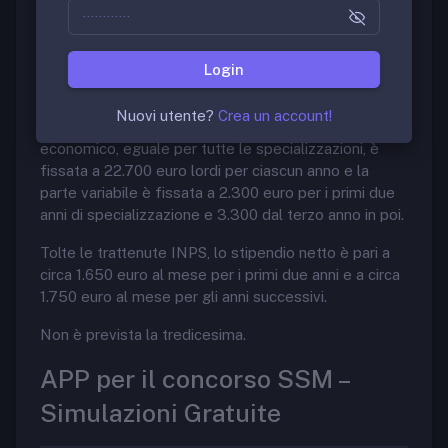
concerto con il Ministro della Salute e con il Ministro
dell’Economia e delle finanze, avuto riguardo
preferibilmente al percorso formativo degli ultimi tre
Login
anni. La parte variabile non potrà eccedere il 15 per
cento di quella fissa.
Nuovi utente?
Crea un account!
Attualmente la quota fissa del trattamento
economico, eguale per tutte le specializzazioni, è
fissata a 22.700 euro lordi per ciascun anno e la
parte variabile è fissata a 2.300 euro per i primi due
anni di specializzazione e 3.300 dal terzo anno in poi.
Tolte le trattenute INPS, lo stipendio netto è pari a
circa 1.650 euro al mese per i primi due anni e a circa
1.750 euro al mese per gli anni successivi.
Non è prevista la tredicesima.
APP per il concorso SSM –
Simulazioni Gratuite