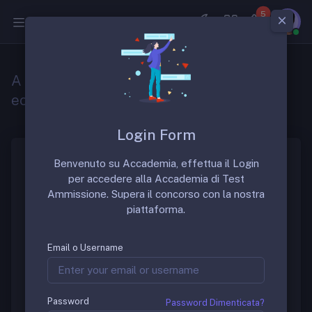
5
Medicina
A quanto ammonta il trattamento
economico dello specializzando?
Login Form
Benvenuto su Accademia, effettua il Login
per accedere alla Accademia di Test
Il trattamento economico è corrisposto mensilmente
Ammissione. Supera il concorso con la nostra
dalle Università presso cui operano le scuole di
piattaforma.
specializzazione e, come definito dalla Legge n. 266
del 2005, è costituito da una parte fissa, uguale per
tutte le specializzazioni e per tutta la durata del
Email o Username
corso, e da una parte variabile, ed è determinato
annualmente con decreto del Presidente del
Consiglio dei ministri, su proposta del Ministro
Password
Password Dimenticata?
dell’Istruzione, dell’Università e della Ricerca, di