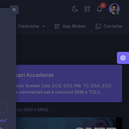
5
Statistiche
App Mobile
Contattaci
Scopri Accademia
Lezioni, Scenari, Casi, ECG, ECO, RM, TC, EGA, ECO,
Quiz commentati per il concorso SSM e TOLC.
Concorso SSM e MMG
ata?