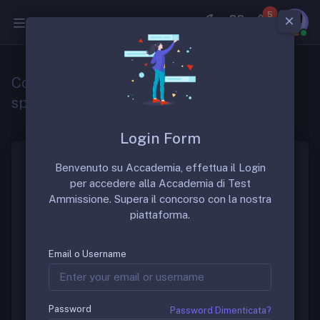
5
Medicina
Come si calcola il punteggio per la
specializzazione medicina
Login Form
Benvenuto su Accademia, effettua il Login
Come si calcola il punteggio per la
per accedere alla Accademia di Test
specializzazione in medicina
?
Ammissione. Supera il concorso con la nostra
piattaforma.
Il test
è composto da
140 domande
, si attribuisce
1
punto per ogni risposta corretta
e si sottraggono
0,25 punti per ogni risposta errata
e le risposte
Email o Username
non date sono ininfluenti. Il
punteggio massimo
raggiungibile è quindi di 140 punti
, nell’ipotesi di
rispondere correttamente a tutte le
140
Password
Password Dimenticata?
domande
previste.