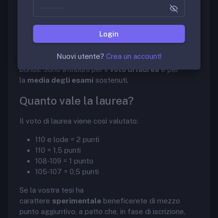
Come funzionano i punti cv?
Login
Ai punti ottenuti con il test si possono aggiungere un
Nuovi utente?
Crea un account!
massimo di 7 punti, i cosiddetti
punti cv
o punti
bonus. Sono attribuiti per il
voto di laurea
e per
la
media degli esami
sostenuti.
Quanto vale la laurea?
Il voto di laurea viene così valutato:
110 e lode = 2 punti
110 = 1,5 punti
108-109 = 1 punto
105-107 = 0,5 punti
Se la vostra tesi ha
carattere
sperimentale
beneficerete di mezzo
punto aggiuntivo, a patto che, in fase di iscrizione,