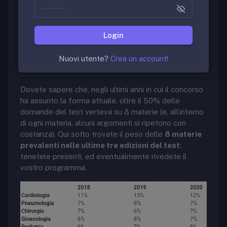
nei sei anni di Medicina, è decisivo avere un
metodo
di studio focalizzato
.
Login
1. Impostate correttamente il
piano di lavoro
Nuovi utente?
Crea un account!
Dovete sapere che, negli ultimi anni in cui il concorso
ha assunto la forma attuale, oltre il 50% delle
domande del test verteva su 8 materie (e, all’interno
di ogni materia, alcuni argomenti si ripetono con
costanza). Qui sotto trovate il peso delle
8 materie
prevalenti nelle ultime tre edizioni del test
:
tenetele presenti, ed eventualmente rivedete il
vostro programma.