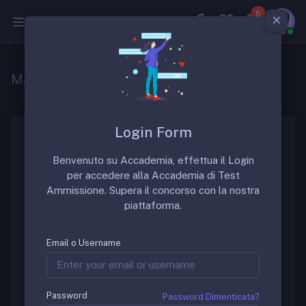
5
Medicina
Materie più richieste concorso SSM
Login Form
Materie piú richieste al
Benvenuto su Accademia, effettua il Login
Concorso SSM e MG
per accedere alla Accademia di Test
Ammissione. Supera il concorso con la nostra
piattaforma.
APP per il concorso SSM –
Simulazioni Gratuite
Email o Username
Scarica l’APP per il concorso SSM e MMG riceverai
un Alert appena sarà disponibile il bando di concorso.
Password
Password Dimenticata?