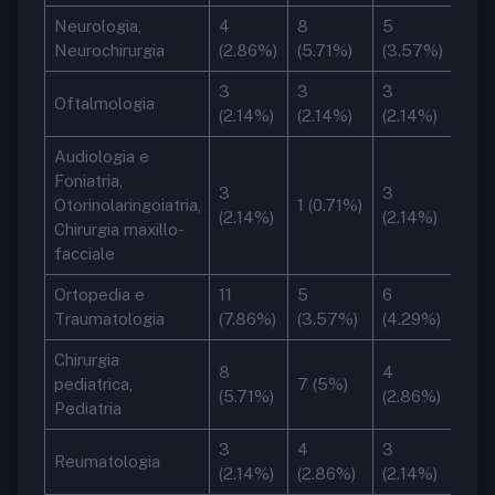
Neurologia,
4
8
5
Neurochirurgia
(2.86%)
(5.71%)
(3.57%)
3
3
3
Oftalmologia
(2.14%)
(2.14%)
(2.14%)
Audiologia e
Foniatria,
3
3
Otorinolaringoiatria,
1 (0.71%)
(2.14%)
(2.14%)
Chirurgia maxillo-
facciale
Ortopedia e
11
5
6
Traumatologia
(7.86%)
(3.57%)
(4.29%)
Chirurgia
8
4
pediatrica,
7 (5%)
(5.71%)
(2.86%)
Pediatria
3
4
3
Reumatologia
(2.14%)
(2.86%)
(2.14%)