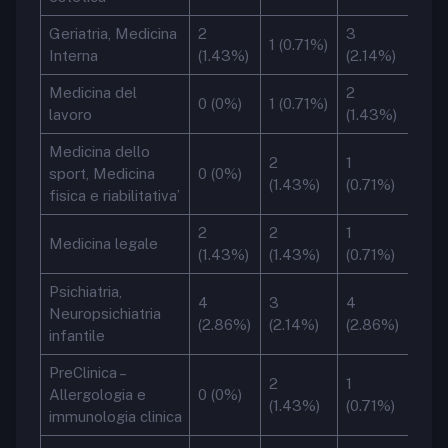
Geriatria, Medicina
2
3
1 (0.71%)
Interna
(1.43%)
(2.14%)
Medicina del
2
0 (0%)
1 (0.71%)
lavoro
(1.43%)
Medicina dello
2
1
sport, Medicina
0 (0%)
(1.43%)
(0.71%)
fisica e riabilitativa’
2
2
1
Medicina legale
(1.43%)
(1.43%)
(0.71%)
Psichiatria,
4
3
4
Neuropsichiatria
(2.86%)
(2.14%)
(2.86%)
infantile
PreClinica –
2
1
Allergologia e
0 (0%)
(1.43%)
(0.71%)
immunologia clinica