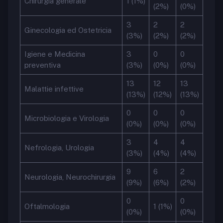
Chirurgia generale
1 (1%)
(2%)
(0%)
3
2
2
Ginecologia ed Ostetricia
(3%)
(2%)
(2%)
Igiene e Medicina
3
0
0
preventiva
(3%)
(0%)
(0%)
13
12
13
Malattie infettive
(13%)
(12%)
(13%)
0
0
0
Microbiologia e Virologia
(0%)
(0%)
(0%)
3
4
4
Nefrologia, Urologia
(3%)
(4%)
(4%)
9
6
2
Neurologia, Neurochirurgia
(9%)
(6%)
(2%)
0
0
Oftalmologia
1 (1%)
(0%)
(0%)