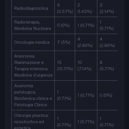
5
2
3
Radiodiagnostica
(3.57%)
(1.43%)
(2.14%)
Radioterapia,
1
0 (0%)
1 (0.71%)
Medicina Nucleare
(0.71%)
4
4
Oncologia medica
7 (5%)
(2.86%)
(2.86%)
Anestesia,
Rianimazione e
15
10
8
Terapia intensiva,
(10.71%)
(7.14%)
(5.71%)
Medicina d’urgenza
Anatomia
patologica,
1
1 (0.71%)
0 (0%)
Biochimica clinica e
(0.71%)
Patologia Clinica
Chirurgia plastica,
1
1
ricostruttiva ed
1 (0.71%)
(0.71%)
(0.71%)
estetica