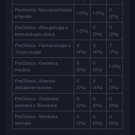
Psichiatria, Neuropsichiatria
2
1 (1%)
1 (1%)
infantile
(2%)
PreClinica – Allergologia e
0
0
1 (1%)
immunologia clinica
(0%)
(0%)
PreClinica – Farmacologia e
4
4
7
Tossicologia
(4%)
(4%)
(7%)
PreClinica – Genetica
0
0
1 (1%)
medica
(0%)
(0%)
PreClinica – Scienza
0
4
0
dell’alimentazione
(0%)
(4%)
(0%)
PreClinica – Statistica
0
0
0
sanitaria e Biometria
(0%)
(0%)
(0%)
PreClinica – Medicina
0
0
0
termale
(0%)
(0%)
(0%)