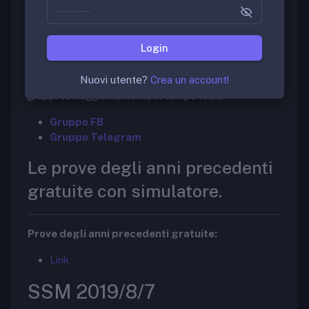
Per effettuare Simulazioni gratuite con ECG, EGA,
RX, TC, RM scarica la seguente APP:
Login
Download APP
Nuovi utente?
Crea un account!
Per ricevere tutte le notizie in tempo reale ecco i
gruppi con aggiornamento in tempo reale:
Gruppo FB
Gruppo Telegram
Le prove degli anni precedenti
gratuite con simulatore.
Prove degli anni precedenti gratuite:
Link
SSM 2019/8/7