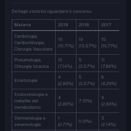
Dettagli statistici riguardanti il concorso.
Materia
2019
2018
2017
Cardiologia,
15
19
15
Cardiochirurgia,
(10.71%)
(13.57%)
(10.71%)
Chirurgia Vascolare
Pneumologia,
10
5
11
Chirurgia toracica
(7.14%)
(3.57%)
(7.86%)
4
5
6
Ematologia
(2.86%)
(3.57%)
(4.29%)
Endocrinologia e
4
4
malattie del
7 (5%)
(2.86%)
(2.86%)
metabolismo
Dermatologia e
1
3
0 (0%)
venereologia
(0.71%)
(2.14%)