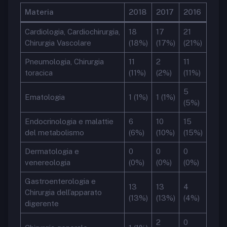
Materia
2018
2017
2016
Cardiologia, Cardiochirurgia,
18
17
21
Chirurgia Vascolare
(18%)
(17%)
(21%)
Pneumologia, Chirurgia
11
2
11
toracica
(11%)
(2%)
(11%)
5
Ematologia
1 (1%)
1 (1%)
(5%)
Endocrinologia e malattie
6
10
15
del metabolismo
(6%)
(10%)
(15%)
Dermatologia e
0
0
0
venereologia
(0%)
(0%)
(0%)
Gastroenterologia e
13
13
4
Chirurgia dell’apparato
(13%)
(13%)
(4%)
digerente
2
0