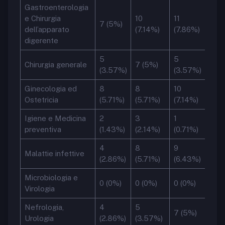
Gastroenterologia
e Chirurgia
10
11
7 (5%)
dell’apparato
(7.14%)
(7.86%)
digerente
5
5
Chirurgia generale
7 (5%)
(3.57%)
(3.57%)
Ginecologia ed
8
8
10
Ostetricia
(5.71%)
(5.71%)
(7.14%)
Igiene e Medicina
2
3
1
preventiva
(1.43%)
(2.14%)
(0.71%)
4
8
9
Malattie infettive
(2.86%)
(5.71%)
(6.43%)
Microbiologia e
0 (0%)
0 (0%)
0 (0%)
Virologia
Nefrologia,
4
5
7 (5%)
Urologia
(2.86%)
(3.57%)