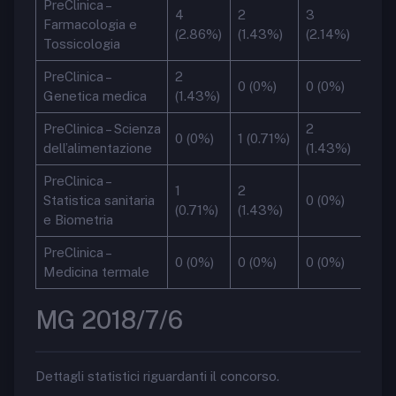
PreClinica –
4
2
3
Farmacologia e
(2.86%)
(1.43%)
(2.14%)
Tossicologia
PreClinica –
2
0 (0%)
0 (0%)
Genetica medica
(1.43%)
PreClinica – Scienza
2
0 (0%)
1 (0.71%)
dell’alimentazione
(1.43%)
PreClinica –
1
2
Statistica sanitaria
0 (0%)
(0.71%)
(1.43%)
e Biometria
PreClinica –
0 (0%)
0 (0%)
0 (0%)
Medicina termale
MG 2018/7/6
Dettagli statistici riguardanti il concorso.