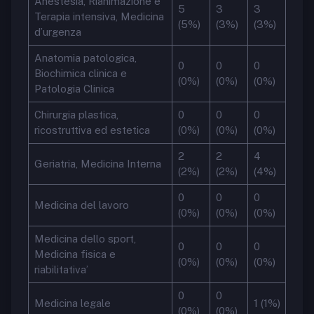
Anestesia, Rianimazione e
5
3
3
Terapia intensiva, Medicina
(5%)
(3%)
(3%)
d’urgenza
Anatomia patologica,
0
0
0
Biochimica clinica e
(0%)
(0%)
(0%)
Patologia Clinica
Chirurgia plastica,
0
0
0
ricostruttiva ed estetica
(0%)
(0%)
(0%)
2
2
4
Geriatria, Medicina Interna
(2%)
(2%)
(4%)
0
0
0
Medicina del lavoro
(0%)
(0%)
(0%)
Medicina dello sport,
0
0
0
Medicina fisica e
(0%)
(0%)
(0%)
riabilitativa’
0
0
Medicina legale
1 (1%)
(0%)
(0%)