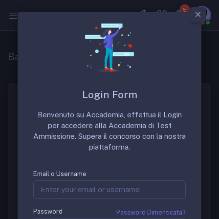
5
Medicina
Bando Concorso Medicina Generale
Login Form
Domanda di partecipazione:
Benvenuto su Accademia, effettua il Login
termini e modalità di invio
per accedere alla Accademia di Test
Ammissione. Supera il concorso con la nostra
piattaforma.
La domanda di partecipazione, redatta in carta
semplice secondo il modello allegato ai bandi, deve
Email o Username
essere compilata, firmata dal candidato, scansionata
e salvata in formato PDF ed inviata esclusivamente
tramite le specifiche piattaforme web di ogni regione
entro il
12 dicembre 2019
.
Password
Password Dimenticata?