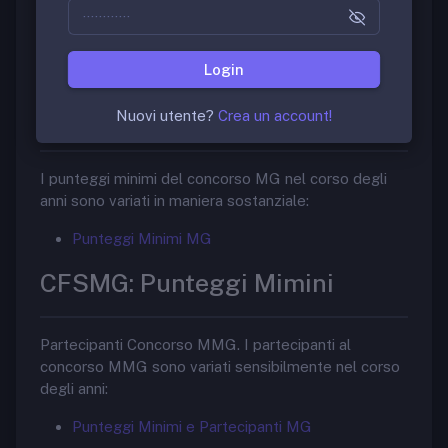
Non possono essere presentate domande per più
Regioni o per una Regione e una Provincia autonoma.
Per ulteriori dettagli sulla documentazione da
Login
allegare alle domande consultare i singoli bandi.
CFSMG: Punteggi Mimini
Nuovi utente?
Crea un account!
I punteggi minimi del concorso MG nel corso degli
anni sono variati in maniera sostanziale:
Punteggi Minimi MG
CFSMG: Punteggi Mimini
Partecipanti Concorso MMG. I partecipanti al
concorso MMG sono variati sensibilmente nel corso
degli anni:
Punteggi Minimi e Partecipanti MG