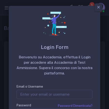
5
Medicina
Bando Concorso SSM 2021
Login Form
In questa sezione sarà pubblicato il bando del
Benvenuto su Accademia, effettua il Login
concorso SSM 2021.
Allert Bando
. Per rimanere
per accedere alla Accademia di Test
aggiornato iscriviti al gruppo o alla chat del concorso
Ammissione. Supera il concorso con la nostra
SSM 2021:
piattaforma.
Gruppo Telegram
Gruppo FB
Email o Username
Ogni giorno vengono pubblicate tutte le più
importanti e recenti notizie per il concorso SSM &
MMG.
Password
Password Dimenticata?