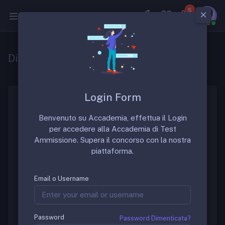
5
Medicina
Distribuzione borse ssm 2023
Login Form
La pubblicazione del numero di posti di
Benvenuto su Accademia, effettua il Login
specializzazione in medicina per il 2023 da parte del
per accedere alla Accademia di Test
Ministero dell’Università e della Ricerca ha
Ammissione. Supera il concorso con la nostra
finalmente aperto la strada alle scelte delle scuole
piattaforma.
da parte dei candidati. Nel complesso, sono
disponibili
14.579 contratti statali
.
Email o Username
Allocazione dei posti per le
diverse specializzazioni
Password
Password Dimenticata?