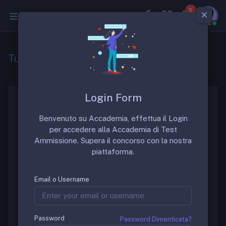
5
Medicina
Tutte le specializzazioni di medicina
Login Form
Ecco l’elenco delle scuole di specializzazioni in
Benvenuto su Accademia, effettua il Login
medicina, aggiornate al nuovo ordinamento ai sensi
per accedere alla Accademia di Test
del D.I. 68/2015 attivati dall’a.a. 2014/2015. Ecco
Ammissione. Supera il concorso con la nostra
tutte: tutte le specializzazioni di medicina.
piattaforma.
Allergologia ed
Immunologia Clinica (durata legale
Email o Username
anni 4)
Password
Password Dimenticata?