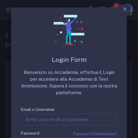
5
Medicina
Il contratto prevede contributi
previdenziali?
Login Form
Benvenuto su Accademia, effettua il Login
per accedere alla Accademia di Test
Sì. Con le modifiche introdotte con la
Legge n. 266
Ammissione. Supera il concorso con la nostra
del 23 dicembre 2005
, ai contratti di formazione
piattaforma.
specialistica si applicano, invece che una
contribuzione previdenziale pari al 75% di quella
normalmente dovuta per il settore sanitario (come
Email o Username
previsto dal
Decreto Legislativo n. 368 del 17
agosto 1999
), le disposizioni previste dalla gestione
separata INPS (art. 2, comma 26,
Legge n. 335
Password
Password Dimenticata?
dell’8 agosto 1995
), attualmente riservata a