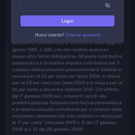
lavoratori autonomi e parasubordinati, borsisti e
dottorandi.
Login
Questo significa che deve essere versata una quota
dello stipendio lordo alla gestione separata
Nuovi utente?
Crea un account!
INPS:
“con
riferimento agli iscritti alla gestione
separata di cui all’articolo 2, comma 26, della legge 8
agosto 1995, n. 335, che non risultino assicurati
presso altre forme obbligatorie, l’aliquota contributiva
pensionistica e la relativa aliquota contributiva per il
computo delle prestazioni pensionistiche è stabilita in
misura pari al 24 per cento per l’anno 2008, in misura
pari al 25 per cento per l’anno 2009 e in misura pari al
26 per cento a decorrere dall’anno 2010. Con effetto
dal 1º gennaio 2008 per i rimanenti iscritti alla
predetta gestione l’aliquota contributiva pensionistica
e la relativa aliquota contributiva per il computo delle
prestazioni pensionistiche sono stabilite in misura pari
al 17 per cento”
(circolare INPS n. 8 del 17 gennaio
2008 e n. 13 del 28 gennaio 2009).