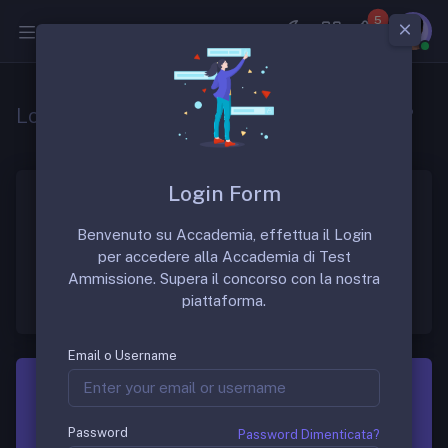
5
Medicina
Lo specializzando può produrre ricevuta?
Login Form
Benvenuto su Accademia, effettua il Login
Sì, specificando il proprio codice fiscale. È opportuno
per accedere alla Accademia di Test
utilizzare un apposito libretto di ricevute che si può
Ammissione. Supera il concorso con la nostra
acquistare in cartoleria.
piattaforma.
Email o Username
Scopri Accademia
Lezioni, Scenari, Casi, ECG, ECO, RM, TC, EGA, ECO,
Password
Password Dimenticata?