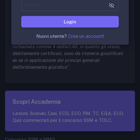
servizio militare, gravidanza e malattia.
Per confutare interpretazioni ambigue ed erronee, il
6 febbraio 2019 è stata diffusa una
nota
del MIUR in
Login
cui
“si esprime l’avviso che gli impedimenti temporanei
inferiori a quaranta giorni lavorativi consecutivi
non
Nuovi utente?
Crea un account!
rientrino tra le assenze per motivi personali
di cui al
richiamato comma 4 dell’art.40, in quanto gli stessi,
debitamente certificati, sono da ritenersi giustificati
ex se in applicazione dei principi generali
dell’ordinamento giuridico”
.
Scopri Accademia
Lezioni, Scenari, Casi, ECG, ECO, RM, TC, EGA, ECO,
Quiz commentati per il concorso SSM e TOLC.
Concorso SSM e MMG