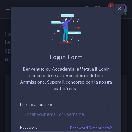
5
Medicina
Se ricevo compensi per le attività
lavorative permesse al di fuori della
specializzazione devo versare la quota B
Login Form
all’ENPAM?
Benvenuto su Accademia, effettua il Login
per accedere alla Accademia di Test
Ammissione. Supera il concorso con la nostra
piattaforma.
La quota B è una contribuzione obbligatoria calcolata
come percentuale sul reddito derivante da attività
Email o Username
libero professionale, questo tipo di attività è quella
tipica dei professionisti titolari di partita IVA, quindi le
ricevute per prestazioni occasionali, secondo
un’interpretazione della normativa vigente, non
Password
Password Dimenticata?