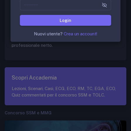
rientrano in questo ambito e non vanno pertanto
dichiarate ai fini della quota B.
Nel caso in cui il medico in formazione specialistica
Login
svolga attività prevista dal contratto il versamento
della Quota B, in riferimento ai redditi prodotti
Nuovi utente?
Crea un account!
nell’anno 2018 è pari all’8,75% del reddito
professionale netto.
Scopri Accademia
Lezioni, Scenari, Casi, ECG, ECO, RM, TC, EGA, ECO,
Quiz commentati per il concorso SSM e TOLC.
Concorso SSM e MMG