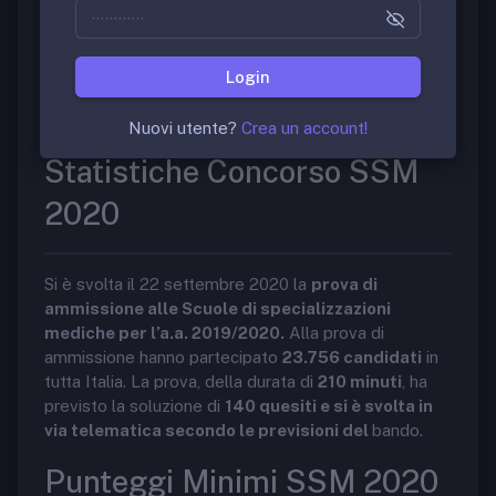
chirurgia, con obbligo di conseguire l’abilitazione
all’esercizio della professione di medico-chirurgo
entro la data di inizio delle attività didattiche, e
Login
superare un concorso nazionale di ammissione per
titoli ed esame bandito annualmente dal MIUR.
Nuovi utente?
Crea un account!
Statistiche Concorso SSM
2020
Si è svolta il 22 settembre 2020 la
prova di
ammissione alle Scuole di specializzazioni
mediche per l’a.a. 2019/2020.
Alla prova di
ammissione hanno partecipato
23.756 candidati
in
tutta Italia. La prova, della durata di
210 minuti
, ha
previsto la soluzione di
140 quesiti e si è svolta in
via telematica secondo le previsioni del
bando.
Punteggi Minimi SSM 2020