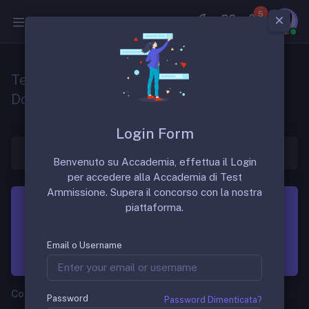
5
Medicina
Test Specializzazione Medicina 2018
Domande
Login Form
Benvenuto su Accademia, effettua il Login
per accedere alla Accademia di Test
Ammissione. Supera il concorso con la nostra
piattaforma.
Scopri Accademia
Lezioni, Scenari, Casi, ECG, ECO, RM, TC, EGA, ECO,
Email o Username
Quiz commentati per il concorso SSM e TOLC.
Concorso SSM e MMG
Password
Password Dimenticata?