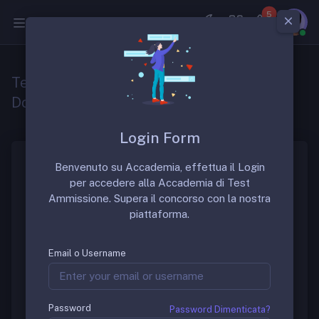
5
Medicina
Test Specializzazione Medicina 2020
Domande
Login Form
Benvenuto su Accademia, effettua il Login
Il Test di Specializzazione in Medicina del concorso
per accedere alla Accademia di Test
SSM 2020 è disponibile nella APP Mobile o Desktop.
Ammissione. Supera il concorso con la nostra
Prevede
140 quesiti
a risposta multipla con 5
piattaforma.
alternative, che devono essere svolti in 210 minuti. Le
domande vertono su argomenti di
medicina
Email o Username
generale e specialistica
, spesso inseriti nel
contesto di
casi clinici
.
Prove ufficiali Specializzazioni
Password
Password Dimenticata?