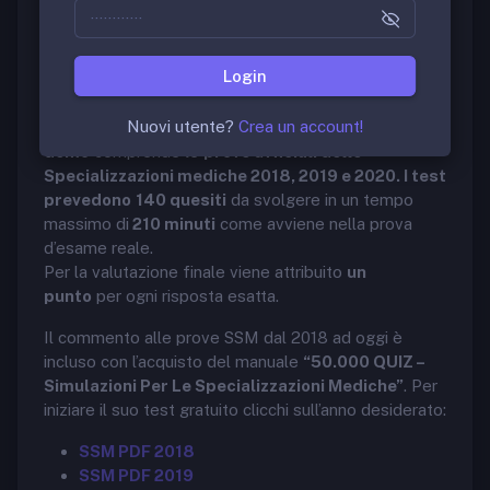
Mediche: Demo Software
Login
Il software di simulazione consente di esercitarsi al
concorso per l’accesso alle scuole
Nuovi utente?
Crea un account!
di
Specializzazioni Mediche. Questa versione
demo
comprende le
prove ufficiali delle
Specializzazioni mediche 2018, 2019 e 2020. I test
prevedono
140 quesiti
da svolgere in un tempo
massimo di
210 minuti
come avviene nella prova
d’esame reale.
Per la valutazione finale viene attribuito
un
punto
per ogni risposta esatta.
Il commento alle prove SSM dal 2018 ad oggi è
incluso con l’acquisto del manuale
“50.000 QUIZ –
Simulazioni Per Le Specializzazioni Mediche”
. Per
iniziare il suo test gratuito clicchi sull’anno desiderato:
SSM PDF 2018
SSM PDF 2019