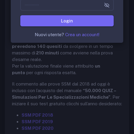
Il software di simulazione consente di esercitarsi al
concorso per l’accesso alle scuole
Login
di
Specializzazioni Mediche. Questa versione
demo
comprende le
prove ufficiali delle
Nuovi utente?
Crea un account!
Specializzazioni mediche 2018, 2019 e 2020. I test
prevedono
140 quesiti
da svolgere in un tempo
massimo di
210 minuti
come avviene nella prova
d’esame reale.
Per la valutazione finale viene attribuito
un
punto
per ogni risposta esatta.
Il commento alle prove SSM dal 2018 ad oggi è
incluso con l’acquisto del manuale
“50.000 QUIZ –
Simulazioni Per Le Specializzazioni Mediche”
. Per
iniziare il suo test gratuito clicchi sull’anno desiderato:
SSM PDF 2018
SSM PDF 2019
SSM PDF 2020