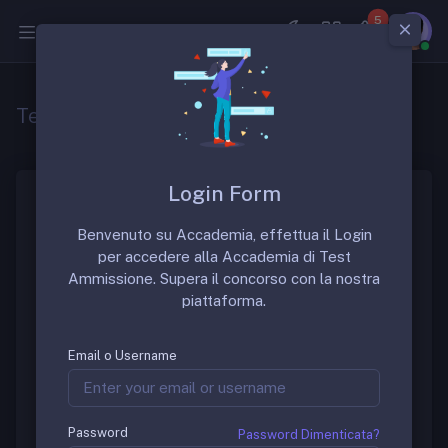
5
Medicina
Test SSM 2019
Login Form
Il Test SSM 2019 e le successive sono uniche per
Benvenuto su Accademia, effettua il Login
tutta Italia e si svolgono in modalità computer-based.
per accedere alla Accademia di Test
Prevede
140 quesiti
a risposta multipla con 5
Ammissione. Supera il concorso con la nostra
alternative, che devono essere svolti in 210 minuti. Le
piattaforma.
domande vertono su argomenti di
medicina
generale e specialistica
, spesso inseriti nel
contesto di
casi clinici
.
Email o Username
Prove ufficiali Specializzazioni
Mediche: Demo Software
Password
Password Dimenticata?