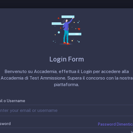
 SSM
Prove Precedenti
Punteggi Minimi
Login Form
Benvenuto su Accademia, effettua il Login per accedere alla
Accademia di Test Ammissione. Supera il concorso con la nostra
 Sud Italia, in particolare il Policlinico di Bari.
piattaforma.
 attività privata ALPI
il o Username
 Vince Oftalmologia.
ppo:
Link
. Poi clicca sul link del rapporto completo.
sword
Password Dimentic