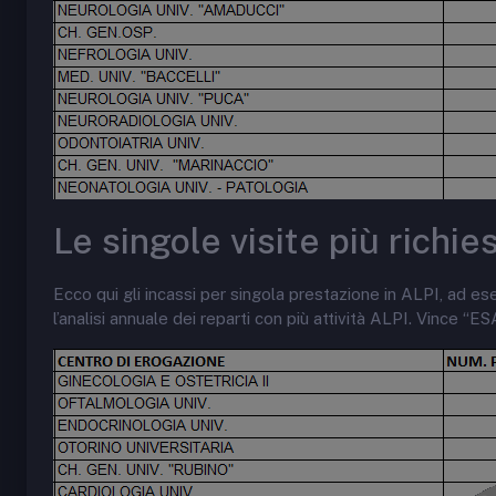
Le singole visite più richie
Ecco qui gli incassi per singola prestazione in ALPI, ad ese
l’analisi annuale dei reparti con più attività ALPI. Vi