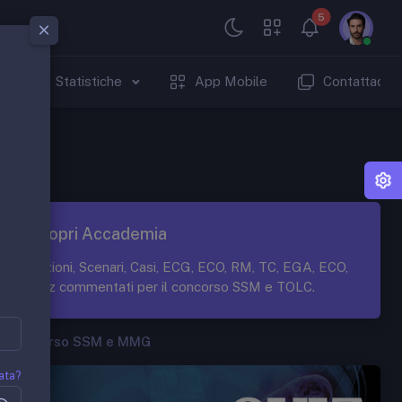
5
Statistiche
App Mobile
Contattaci
Scopri Accademia
Lezioni, Scenari, Casi, ECG, ECO, RM, TC, EGA, ECO,
Quiz commentati per il concorso SSM e TOLC.
Concorso SSM e MMG
ata?