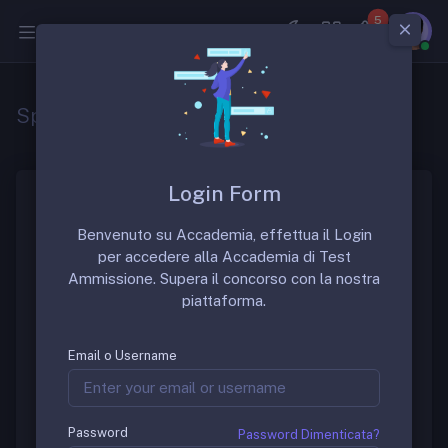
5
Medicina
Specializzazione in oftalmologia
Login Form
La scuola di specializzazione in “Oftalmologia” è una
Benvenuto su Accademia, effettua il Login
scuola di specializzazione molto ambita. La durata
per accedere alla Accademia di Test
della scuola è di 4 anni.
Ammissione. Supera il concorso con la nostra
piattaforma.
Gruppo di Discussione
Email o Username
Per discutere sulle sedi migliori di questa prestigiosa
scuola è possibile richiedere informazioni nel gruppo
FB dedicato:
Password
Password Dimenticata?