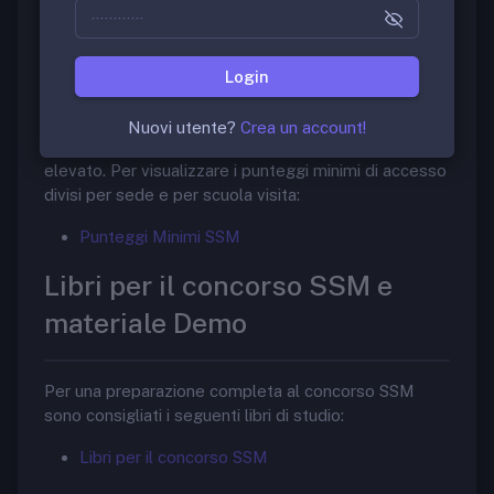
Scuole di Specializzazione in Medicina
Punteggi Minimi di accesso
Login
La scuola di specializzazione in “Oftalmologia” è
Nuovi utente?
Crea un account!
molto ambita. Il punteggio minimo di accesso è
elevato. Per visualizzare i punteggi minimi di accesso
divisi per sede e per scuola visita:
Punteggi Minimi SSM
Libri per il concorso SSM e
materiale Demo
Per una preparazione completa al concorso SSM
sono consigliati i seguenti libri di studio:
Libri per il concorso SSM