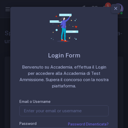
5
Medicina
Specializzazione in medicina d’emergenza-
urgenza
Login Form
Benvenuto su Accademia, effettua il Login
La scuola di specializzazione in “Medicina
per accedere alla Accademia di Test
d’emergenza-urgenza” è una scuola di
Ammissione. Supera il concorso con la nostra
specializzazione molto ambita. La durata della scuola
piattaforma.
è di 4 anni.
Gruppo di Discussione
Email o Username
Per discutere sulle sedi migliori di questa prestigiosa
Password
Password Dimenticata?
scuola è possibile richiedere informazioni nel gruppo