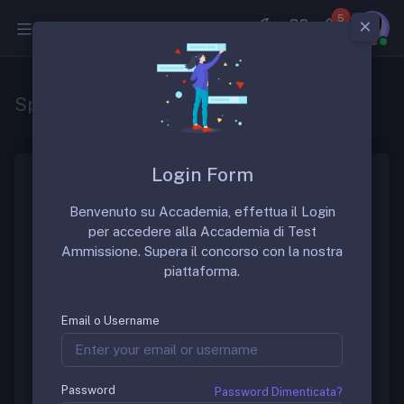
5
Medicina
Specializzazione Medicina Svizzera
Login Form
I 45 titoli di medico specialista rappresentano le
Benvenuto su Accademia, effettua il Login
principali discipline nella medicina clinica e in quella
per accedere alla Accademia di Test
non clinica. L’ottenimento di un titolo federale di
Ammissione. Supera il concorso con la nostra
medico specialista è la condizione indispensabile per
piattaforma.
esercitare la professione di medico in modo
indipendente. I medici specialisti possono
specializzarsi seguendo 37 formazioni approfondite,
Email o Username
approfondendo in questo modo le loro conoscenze
in una sottodisciplina.Per Maggiori Informazioni
consulti:
Password
Password Dimenticata?