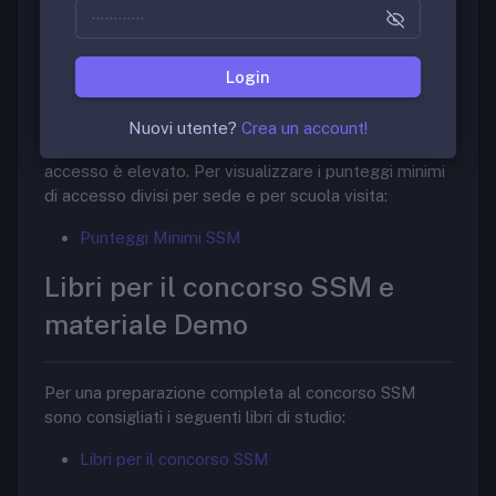
Scuole di Specializzazione in Medicina
Punteggi Minimi di accesso
Login
La scuola di specializzazione in “Medicina del
Nuovi utente?
Crea un account!
Lavoro” è molto ambita. Il punteggio minimo di
accesso è elevato. Per visualizzare i punteggi minimi
di accesso divisi per sede e per scuola visita:
Punteggi Minimi SSM
Libri per il concorso SSM e
materiale Demo
Per una preparazione completa al concorso SSM
sono consigliati i seguenti libri di studio:
Libri per il concorso SSM