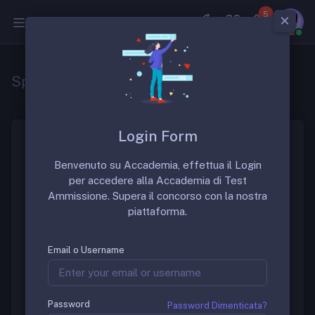
5
Medicina
Specializzazione in Medicina del Lavoro
Login Form
La scuola di specializzazione in “Medicina del
Benvenuto su Accademia, effettua il Login
Lavoro” è una scuola di specializzazione molto
per accedere alla Accademia di Test
ambita. La durata della scuola è di 4 anni.
Ammissione. Supera il concorso con la nostra
piattaforma.
Gruppo di Discussione
Email o Username
Per discutere sulle sedi migliori di questa prestigiosa
scuola è possibile richiedere informazioni nel gruppo
FB dedicato:
Password
Password Dimenticata?