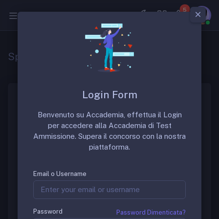
5
Medicina
Specializzazione in neurochirurgia
Login Form
La scuola di specializzazione in “Neurochirurgia” è
Benvenuto su Accademia, effettua il Login
una scuola di specializzazione molto ambita. La
per accedere alla Accademia di Test
durata della scuola è di 4 anni.
Ammissione. Supera il concorso con la nostra
piattaforma.
Gruppo di Discussione
Email o Username
Per discutere sulle sedi migliori di questa prestigiosa
scuola è possibile richiedere informazioni nel gruppo
FB dedicato:
Password
Password Dimenticata?