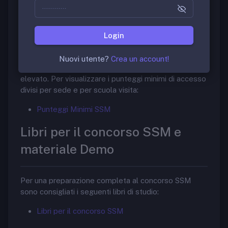
Scuole di Specializzazione in Medicina
Punteggi Minimi di accesso
Login
La scuola di specializzazione in “Neurochirurgia” è
Nuovi utente?
Crea un account!
molto ambita. Il punteggio minimo di accesso è
elevato. Per visualizzare i punteggi minimi di accesso
divisi per sede e per scuola visita:
Punteggi Minimi SSM
Libri per il concorso SSM e
materiale Demo
Per una preparazione completa al concorso SSM
sono consigliati i seguenti libri di studio:
Libri per il concorso SSM