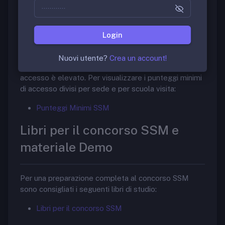
Scuole di Specializzazione in Medicina
Punteggi Minimi di accesso
Login
La scuola di specializzazione in “Audiologia e
Nuovi utente?
Crea un account!
foniatria” è molto ambita. Il punteggio minimo di
accesso è elevato. Per visualizzare i punteggi minimi
di accesso divisi per sede e per scuola visita:
Punteggi Minimi SSM
Libri per il concorso SSM e
materiale Demo
Per una preparazione completa al concorso SSM
sono consigliati i seguenti libri di studio:
Libri per il concorso SSM