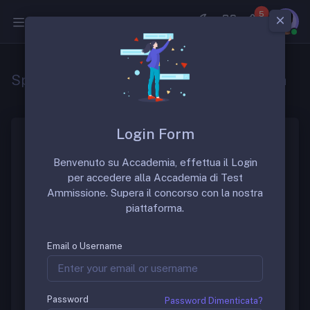
5
Medicina
Specializzazione in Audiologia e foniatria
Login Form
La scuola di specializzazione in “Audiologia e
Benvenuto su Accademia, effettua il Login
foniatria” è una scuola di specializzazione molto
per accedere alla Accademia di Test
ambita. La durata della scuola è di 4 anni.
Ammissione. Supera il concorso con la nostra
piattaforma.
Gruppo di Discussione
Email o Username
Per discutere sulle sedi migliori di questa prestigiosa
scuola è possibile richiedere informazioni nel gruppo
FB dedicato:
Password
Password Dimenticata?