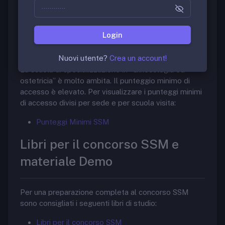
Scuole di Specializzazione in Medicina
Login
Punteggi Minimi di accesso
Nuovi utente?
Crea un account!
La scuola di specializzazione in “Ginecologia ed
ostetricia” è molto ambita. Il punteggio minimo di
accesso è elevato. Per visualizzare i punteggi minimi
di accesso divisi per sede e per scuola visita:
Punteggi Minimi SSM
Libri per il concorso SSM e
materiale Demo
Per una preparazione completa al concorso SSM
sono consigliati i seguenti libri di studio:
Libri per il concorso SSM