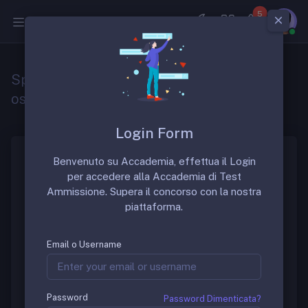
5
Medicina
Specializzazione in ginecologia ed
ostetricia
Login Form
Benvenuto su Accademia, effettua il Login
La scuola di specializzazione in “Ginecologia ed
per accedere alla Accademia di Test
ostetricia” è una scuola di specializzazione molto
Ammissione. Supera il concorso con la nostra
ambita. La durata della scuola è di 4 anni.
piattaforma.
Gruppo di Discussione
Email o Username
Per discutere sulle sedi migliori di questa prestigiosa
scuola è possibile richiedere informazioni nel gruppo
Password
Password Dimenticata?
FB dedicato: