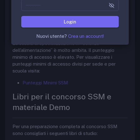
Scuole di Specializzazione in Medicina
Login
Punteggi Minimi di accesso
Nuovi utente?
Crea un account!
La scuola di specializzazione in “Scienza
dell’alimentazione” è molto ambita. Il punteggio
minimo di accesso è elevato. Per visualizzare i
punteggi minimi di accesso divisi per sede e per
scuola visita:
Punteggi Minimi SSM
Libri per il concorso SSM e
materiale Demo
Per una preparazione completa al concorso SSM
sono consigliati i seguenti libri di studio: