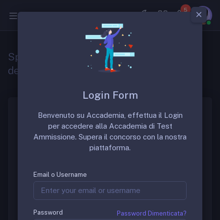
5
Medicina
Specializzazione in scienza
dell’alimentazione
Login Form
Benvenuto su Accademia, effettua il Login
La scuola di specializzazione in “Scienza
per accedere alla Accademia di Test
dell’alimentazione” è una scuola di specializzazione
Ammissione. Supera il concorso con la nostra
molto ambita. La durata della scuola è di 4 anni.
piattaforma.
Gruppo di Discussione
Email o Username
Per discutere sulle sedi migliori di questa prestigiosa
scuola è possibile richiedere informazioni nel gruppo
Password
Password Dimenticata?
FB dedicato: